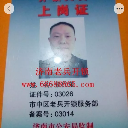
公安备案开锁上岗证