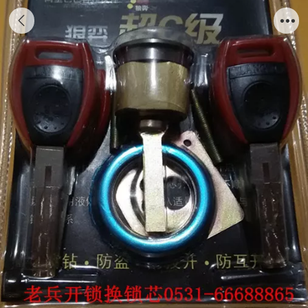
济南老式防盗门换C级外装锁