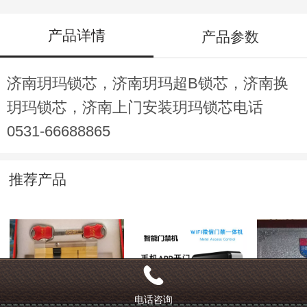
产品详情
产品参数
济南玥玛锁芯，济南玥玛超B锁芯，济南换
玥玛锁芯，济南上门安装玥玛锁芯电话
0531-66688865
推荐产品
电话咨询